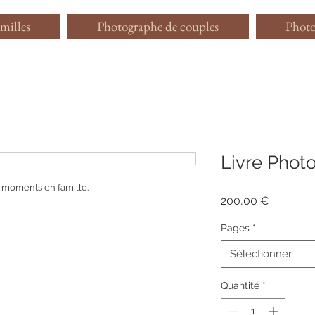
milles
Photographe de couples
Photo
Livre Photo
s moments en famille.
Prix
200,00 €
Pages
*
Sélectionner
Quantité
*