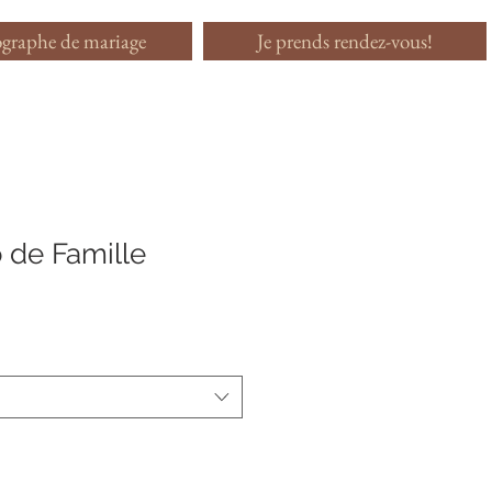
graphe de mariage
Je prends rendez-vous!
 de Famille